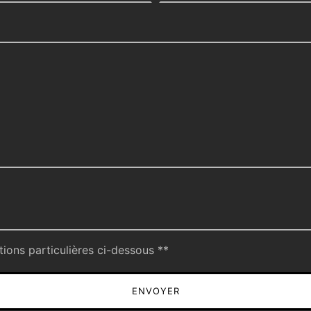
deau des cookies
tions particulières ci-dessous **
ENVOYER